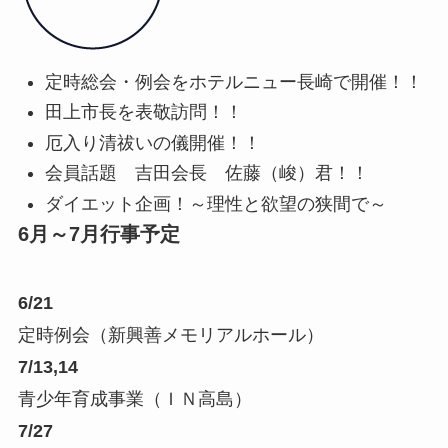
定時総会・例会をホテルニュー長崎で開催！！
田上市長を表敬訪問！！
厄入り清祓いの儀開催！！
会員話題 吉田会長 佐藤（峻）君！！
ダイエット企画！～理性と欲望の狭間で～
6月～7月行事予定
6/21
定時例会（新興善メモリアルホール）
7/13,14
青少年育成事業（ＩＮ高島）
7/27