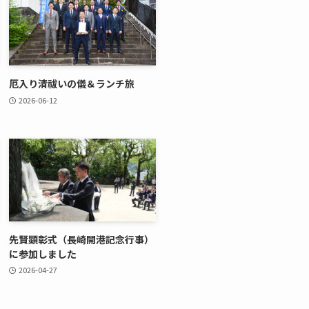
厄入り清祓いの儀＆ランチ旅
2026-06-12
先賢顕彰式（長崎開港記念行事）
に参加しました
2026-04-27