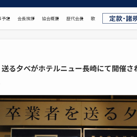
事予定
会長挨拶
協会概要
歴代会長
歌
・送る夕べがホテルニュー長崎にて開催さ
2