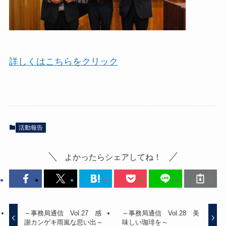
詳しくはこちらをクリック
活動報告
よかったらシェアしてね！
～事務局通信 Vol.27 感
～事務局通信 Vol.28 美
謝カンゲキ雨嵐な思い出～
味しい珈琲を～