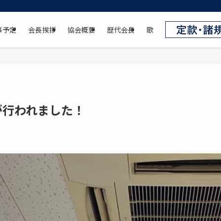
事予定
会長挨拶
協会概要
歴代会長
歌
が行われました！