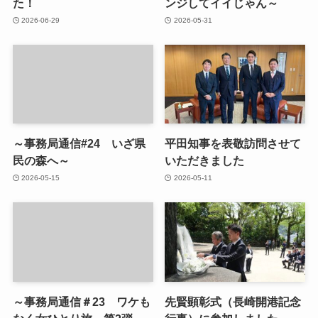
た！
ンジしてイイじゃん～
2026-06-29
2026-05-31
～事務局通信#24 いざ県
平田知事を表敬訪問させて
民の森へ～
いただきました
2026-05-15
2026-05-11
～事務局通信＃23 ワケも
先賢顕彰式（長崎開港記念