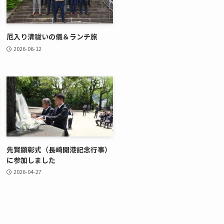
厄入り清祓いの儀＆ランチ旅
2026-06-12
先賢顕彰式（長崎開港記念行事）
に参加しました
2026-04-27