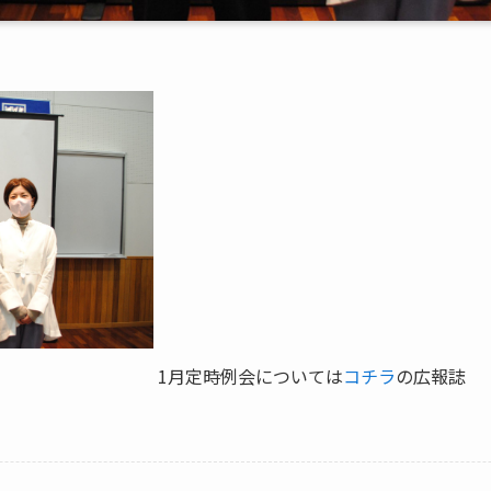
1月定時例会については
コチラ
の広報誌